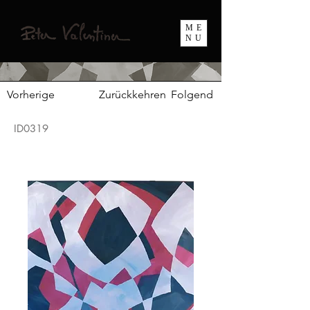
ME
NU
Vorherige
Zurückkehren
Folgend
ID0319