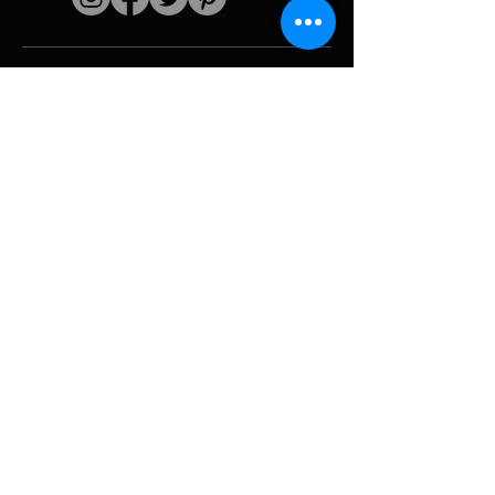
Schnelle Links
Der Künstler
Biografie
Fortsetzen
funktioniert
Perioden
Fotogallerie
Politische Collagen
& Ikonographie
Ressourcen &
Medien
Tarnung
Panne melden
Hurrikan
Werkzeug