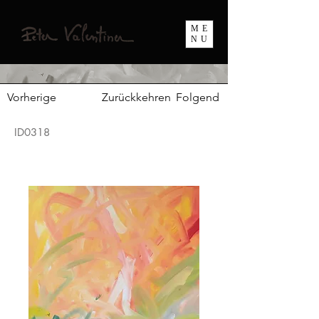
ME
NU
Vorherige
Zurückkehren
Folgend
ID0318