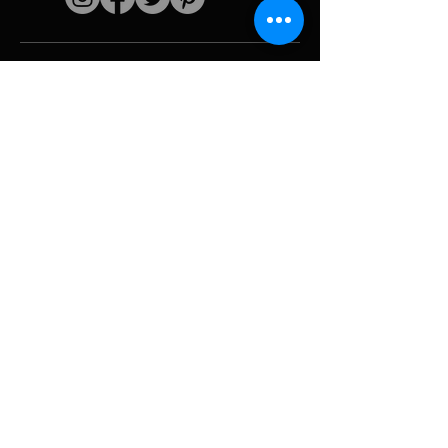
Schnelle Links
Der Künstler
Biografie
Fortsetzen
funktioniert
Perioden
Fotogallerie
Politische Collagen
& Ikonographie
Ressourcen &
Medien
Tarnung
Panne melden
Hurrikan
Werkzeug