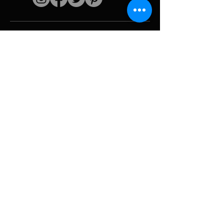
Schnelle Links
Der Künstler
Biografie
Fortsetzen
funktioniert
Perioden
Fotogallerie
Politische Collagen
& Ikonographie
Ressourcen &
Medien
Tarnung
Panne melden
Hurrikan
Werkzeug