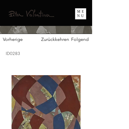
ME
NU
Vorherige
Zurückkehren
Folgend
ID0283