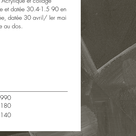
. Acrylique et collage
née et datée 30.4-1.5 90 en
ée, datée 30 avril/ Ier mai
e au dos.
990
180
140