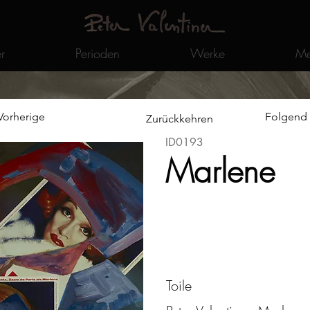
r
Perioden
Werke
Me
Vorherige
Folgend
Zurückkehren
ID0193
Marlene
Toile