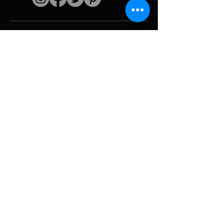
Schnelle Links
Der Künstler
Biografie
Fortsetzen
funktioniert
Perioden
Fotogallerie
Politische Collagen
& Ikonographie
Ressourcen &
Medien
Tarnung
Panne melden
Hurrikan
Werkzeug