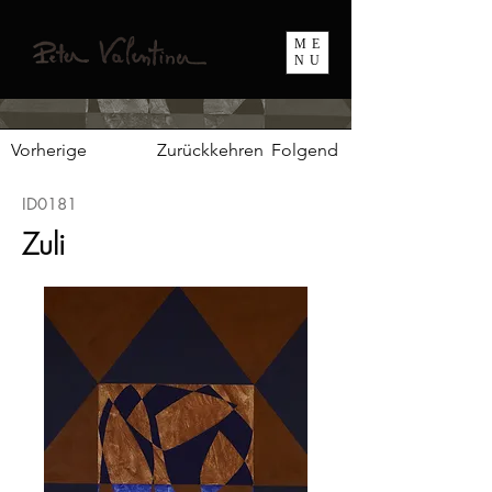
ME
NU
Vorherige
Zurückkehren
Folgend
ID0181
Zuli