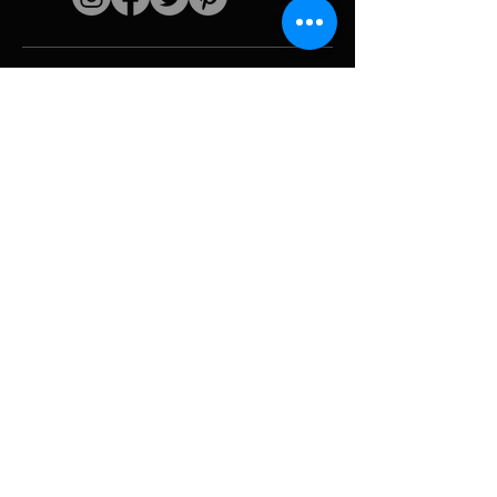
Schnelle Links
Der Künstler
Biografie
Fortsetzen
funktioniert
Perioden
Fotogallerie
Politische Collagen
& Ikonographie
Ressourcen &
Medien
Tarnung
Panne melden
Hurrikan
Werkzeug