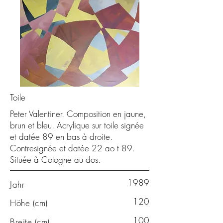
Toile
Peter Valentiner. Composition en jaune,
brun et bleu. Acrylique sur toile signée
et datée 89 en bas à droite.
Contresignée et datée 22 ao t 89.
Située à Cologne au dos.
1989
Jahr
120
Höhe (cm)
100
Breite (cm)