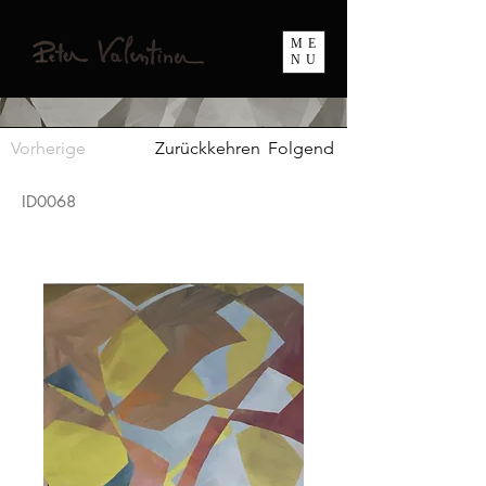
ME
NU
Vorherige
Zurückkehren
Folgend
ID0068