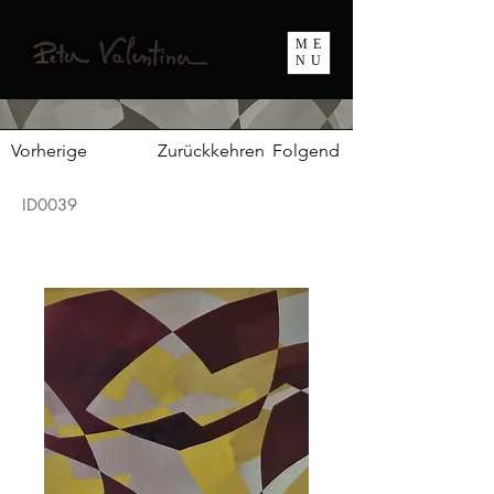
ME
NU
Vorherige
Zurückkehren
Folgend
ID0039