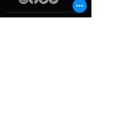
Schnelle Links
Der Künstler
Biografie
Fortsetzen
funktioniert
Perioden
Fotogallerie
Politische Collagen
& Ikonographie
Ressourcen &
Medien
Tarnung
Panne melden
Hurrikan
Werkzeug