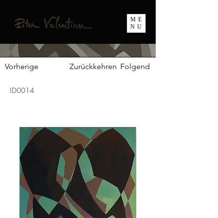
ME
NU
Vorherige
Zurückkehren
Folgend
ID0014