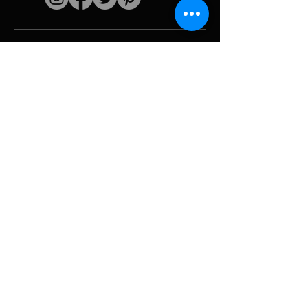
Schnelle Links
Der Künstler
Biografie
Fortsetzen
funktioniert
Perioden
Fotogallerie
Politische Collagen
& Ikonographie
Ressourcen &
Medien
Tarnung
Panne melden
Hurrikan
Werkzeug