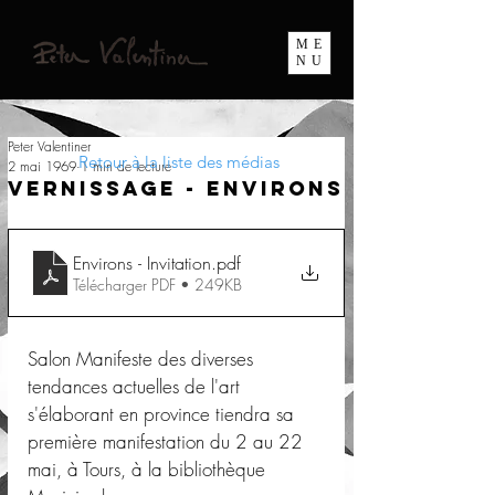
ME
NU
Peter Valentiner
Retour à la liste des médias
2 mai 1969
1 min de lecture
Vernissage - Environs
Environs - Invitation
.pdf
Télécharger PDF • 249KB
Salon Manifeste des diverses 
tendances actuelles de l'art 
s'élaborant en province tiendra sa 
première manifestation du 2 au 22 
mai, à Tours, à la bibliothèque 