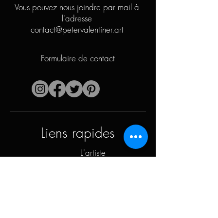
Vous pouvez nous joindre par mail à
l'adresse
contact@petervalentiner.art
Formulaire de contact
Liens rapides
L'artiste
Biographie
Curiculum vitae
Oeuvres
Périodes
Galerie photo
Collages &