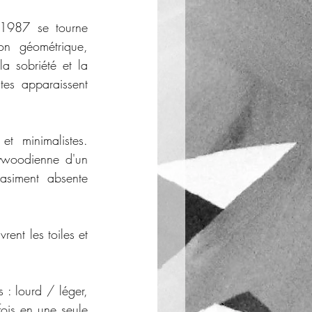
1987 se tourne 
on géométrique, 
a sobriété et la 
tes apparaissent 
t minimalistes. 
ywoodienne d'un 
siment absente 
ent les toiles et 
: lourd / léger, 
is en une seule 