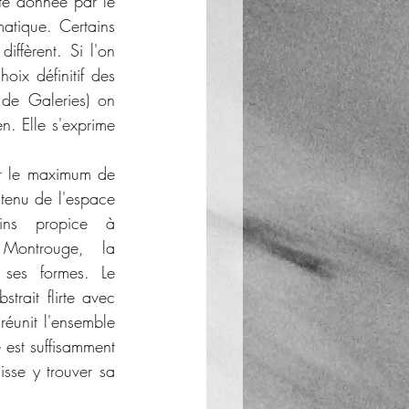
ité donnée par le 
atique. Certains 
ffèrent. Si l'on 
oix définitif des 
e Galeries) on 
n. Elle s'exprime 
r le maximum de 
tenu de l'espace 
ins propice à 
 Montrouge, la 
 ses formes. Le 
strait flirte avec 
réunit l'ensemble 
est suffisamment 
se y trouver sa 