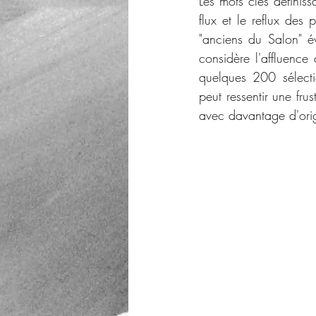
Les mots clés définissa
flux et le reflux des 
"anciens du Salon" év
considère l'affluence 
quelques 200 sélect
peut ressentir une frus
avec davantage d'origi