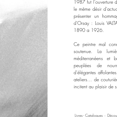
1987 fut l'ouverture
le même désir d'actual
présenter un homma
d'Orsay : Louis VAL
1890 a 1926.
Ce peintre mal conn
soutenue. La lumi
méditerranéens et b
peuplées de nourr
d'élégantes affolantes
ateliers… de couturiè
incitent au plaisir de
Livres - Catalogues
Décou