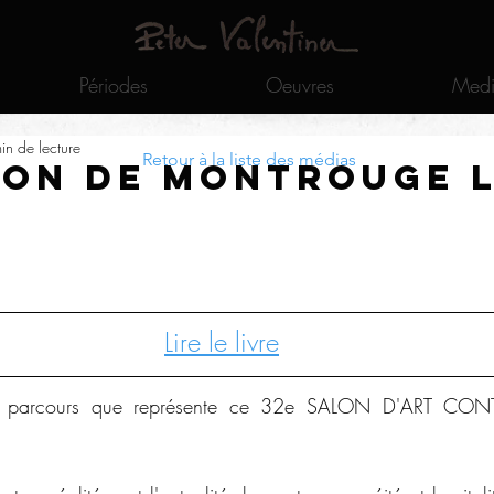
Périodes
Oeuvres
Medi
in de lecture
Retour à la liste des médias
lon de Montrouge 
Lire le livre
r le parcours que représente ce 32e SALON D'ART CO