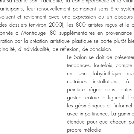
nt sa réalité sont l'actualité, la contemporanéité et la vital
participants, leur renouvellement permanent sans être systém
oluent et reviennent avec une expression ou un discours di
des dossiers (environ 2000), les 800 artistes reçus et le ch
ionnés a Montrouge (80 supplémentaires en provenance d
tration car la création artistique plastique se porte plutôt bie
nalité, d'individualité, de réflexion, de concision. 
Le Salon se doit de présente
tendances. Toutefois, compte 
un peu labyrinthique mo
certaines installations, à
peinture règne sous toutes
gestuel côtoie le figuratif, l'ab
les géométriques et l'informel 
avec impertinence. La gamme 
étendue pour que chacun puis
propre mélodie. 