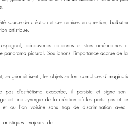
e. 
s été source de création et ces remises en question, balbutiem
ion artistique. 
pagnol, découvertes italiennes et stars américaines ch
e panorama pictural. Soulignons l'importance accrue de la 
t, se géométrisent ; les objets se font complices d'imaginatio
e pas d'esthétisme exacerbe, il persiste et signe son 
e est une synergie de la création où les partis pris et les
 et ou l'on voisine sans trop de discrimination avec c
artistiques majeurs de 