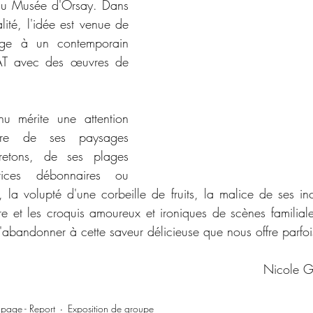
 du Musée d'Orsay. Dans 
ité, l'idée est venue de 
ge à un contemporain 
TAT avec des œuvres de 
u mérite une attention 
ère de ses paysages 
retons, de ses plages 
ices débonnaires ou 
, la volupté d'une corbeille de fruits, la malice de ses inc
re et les croquis amoureux et ironiques de scènes familiale
 s'abandonner à cette saveur délicieuse que nous offre parfois
Nicole 
page - Report
Exposition de groupe