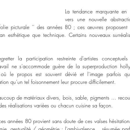
La tendance marquante en 
vers une nouvelle abstracti
folie picturale '' des années 80 ; ces œuvres proposent l
lan esthétique que technique. Certains nouveaux surréalis
 
tter la participation restreinte d'artistes conceptuels e
travail ne s'accommode guère de la superproduction holl
ù le propos est souvent dévié et l'image parfois qua
ation qu’un tel foisonnement leur procure difficilement. 
ucoup de matériaux divers, bois, sable, pigments ... recouvr
es réalisations variées ou chacun cuisine sa façon.
es années 80 provient sans doute de ces valses hésitations 
ie, gestualité / géométrie : l'ambivalence… résumée parfo