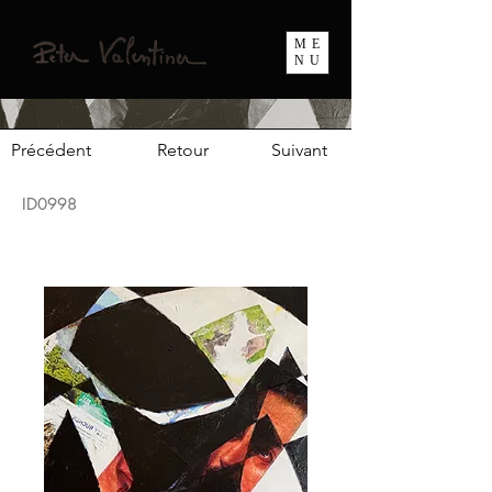
ME
NU
Précédent
Retour
Suivant
ID0998