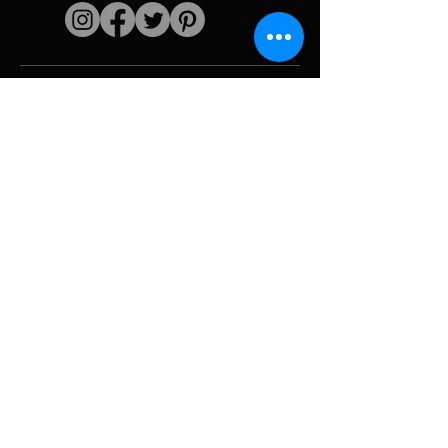
Liens rapides
L'artiste
Biographie
Curiculum vitae
Oeuvres
Périodes
Galerie photo
Collages &
iconographies
Ressources &
politiques
medias
Camouflage
Découpage report
Hurricane