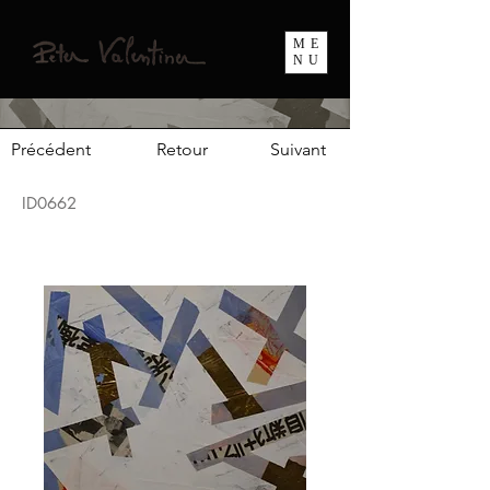
ME
NU
Précédent
Retour
Suivant
ID0662