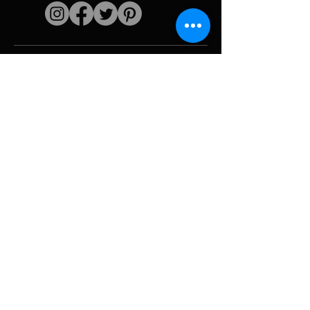
Liens rapides
L'artiste
Biographie
Curiculum vitae
Oeuvres
Périodes
Galerie photo
Collages &
iconographies
Ressources &
politiques
medias
Camouflage
Découpage report
Hurricane