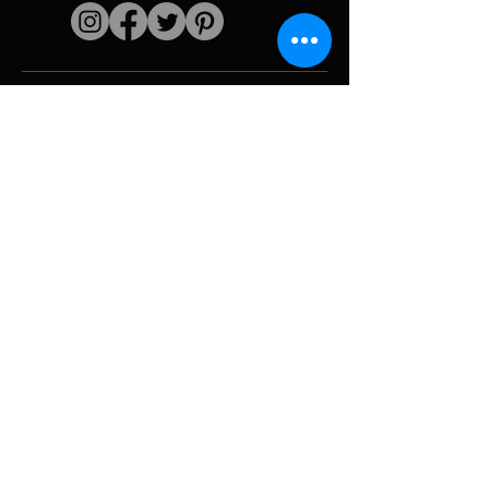
Liens rapides
L'artiste
Biographie
Curiculum vitae
Oeuvres
Périodes
Galerie photo
Collages &
iconographies
Ressources &
politiques
medias
Camouflage
Découpage report
Hurricane