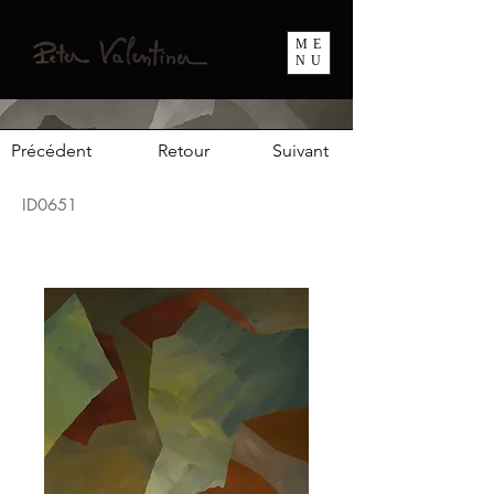
ME
NU
Précédent
Retour
Suivant
ID0651