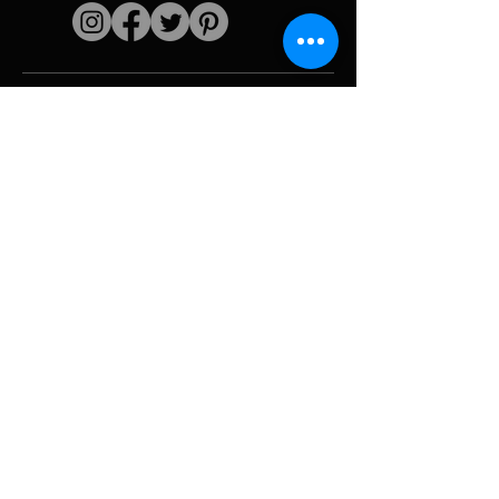
Liens rapides
L'artiste
Biographie
Curiculum vitae
Oeuvres
Périodes
Galerie photo
Collages &
iconographies
Ressources &
politiques
medias
Camouflage
Découpage report
Hurricane