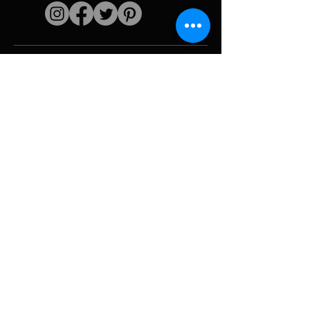
Liens rapides
L'artiste
Biographie
Curiculum vitae
Oeuvres
Périodes
Galerie photo
Collages &
iconographies
Ressources &
politiques
medias
Camouflage
Découpage report
Hurricane