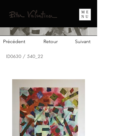
ME
NU
Précédent
Retour
Suivant
ID0630 / 540_22