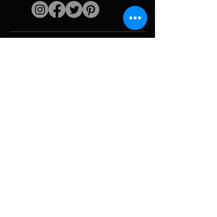
Liens rapides
L'artiste
Biographie
Curiculum vitae
Oeuvres
Périodes
Galerie photo
Collages &
iconographies
Ressources &
politiques
medias
Camouflage
Découpage report
Hurricane