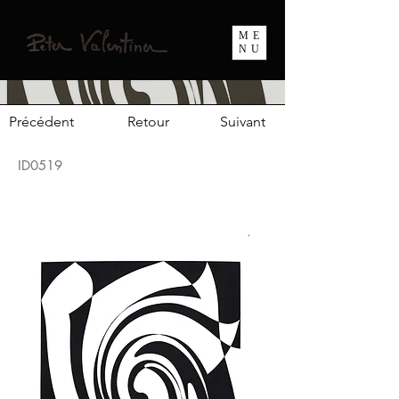
ME
NU
Précédent
Retour
Suivant
ID0519