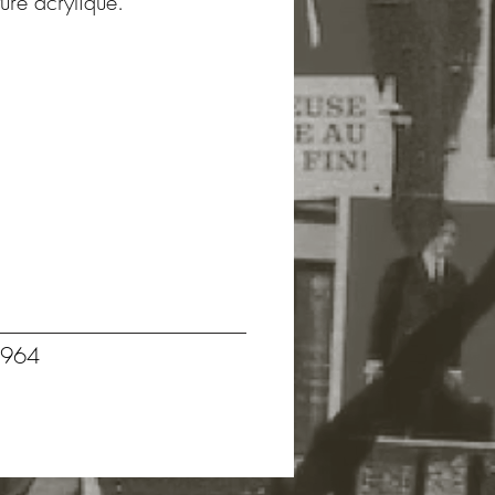
ure acrylique.
964