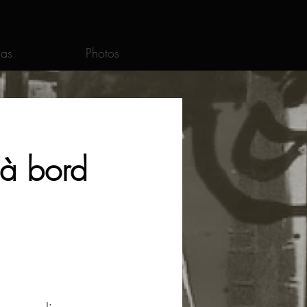
as
Photos
 à bord