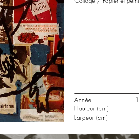
Collage / Papier et peint
Année
1
Hauteur (cm)
Largeur (cm)