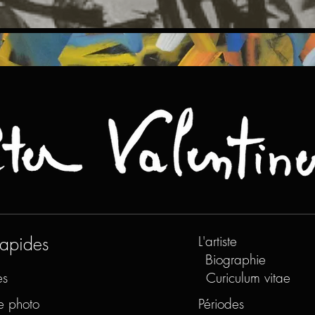
rapides
L'artiste
Biographie
es
Curiculum vitae
e photo
Périodes