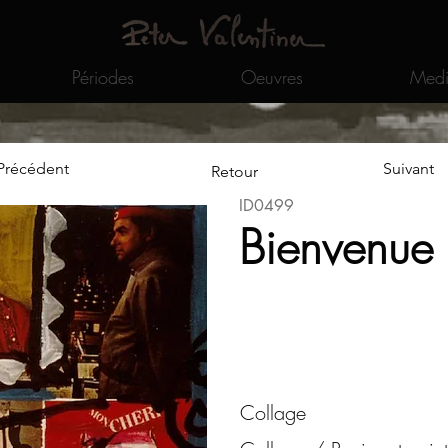
Périodes
Oeuvres
Medi
Précédent
Suivant
Retour
ID0499
Bienvenue
Collage