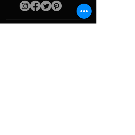
Liens rapides
L'artiste
Biographie
Curiculum vitae
Oeuvres
Périodes
Galerie photo
Collages &
iconographies
Ressources &
politiques
medias
Camouflage
Découpage report
Hurricane