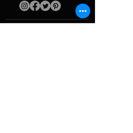
Liens rapides
L'artiste
Biographie
Curiculum vitae
Oeuvres
Périodes
Galerie photo
Collages &
iconographies
Ressources &
politiques
medias
Camouflage
Découpage report
Hurricane