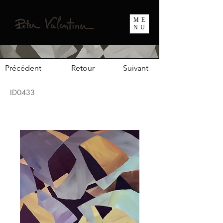
ME
NU
Précédent
Retour
Suivant
ID0433