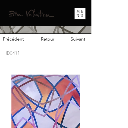
ME
NU
Précédent
Retour
Suivant
ID0411