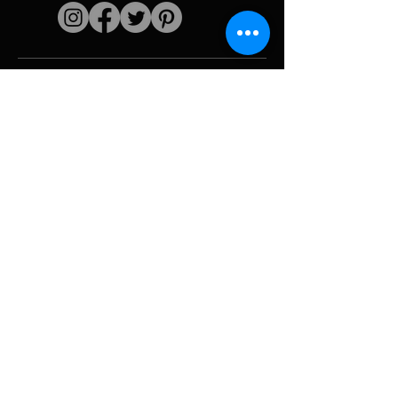
Liens rapides
L'artiste
Biographie
Curiculum vitae
Oeuvres
Périodes
Galerie photo
Collages &
iconographies
Ressources &
politiques
medias
Camouflage
Découpage report
Hurricane