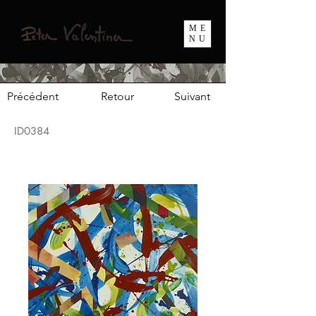
ME
NU
Précédent
Retour
Suivant
ID0384