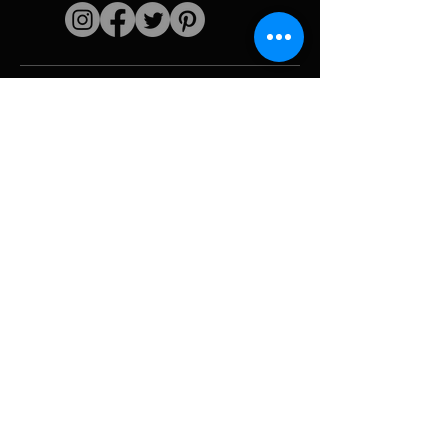
Liens rapides
L'artiste
Biographie
Curiculum vitae
Oeuvres
Périodes
Galerie photo
Collages &
iconographies
Ressources &
politiques
medias
Camouflage
Découpage report
Hurricane