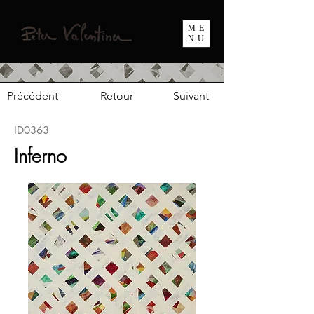
ME
NU
Précédent
Retour
Suivant
ID0363
Inferno