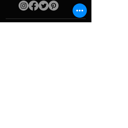
Liens rapides
L'artiste
Biographie
Curiculum vitae
Oeuvres
Périodes
Galerie photo
Collages &
iconographies
Ressources &
politiques
medias
Camouflage
Découpage report
Hurricane