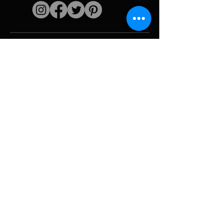
Liens rapides
L'artiste
Biographie
Curiculum vitae
Oeuvres
Périodes
Galerie photo
Collages &
iconographies
Ressources &
politiques
medias
Camouflage
Découpage report
Hurricane