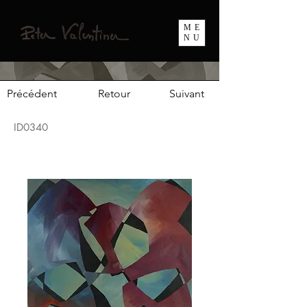
ME
NU
Précédent
Retour
Suivant
ID0340