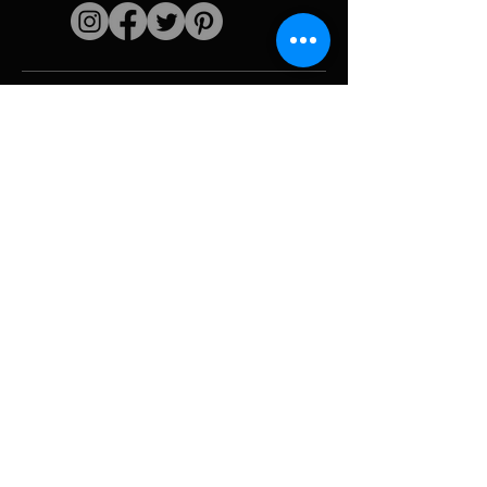
Liens rapides
L'artiste
Biographie
Curiculum vitae
Oeuvres
Périodes
Galerie photo
Collages &
iconographies
Ressources &
politiques
medias
Camouflage
Découpage report
Hurricane