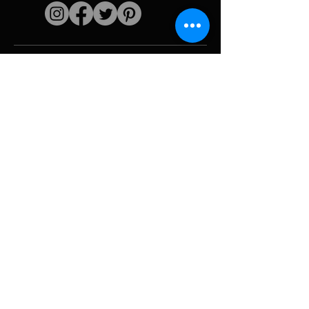
Liens rapides
L'artiste
Biographie
Curiculum vitae
Oeuvres
Périodes
Galerie photo
Collages &
iconographies
Ressources &
politiques
medias
Camouflage
Découpage report
Hurricane