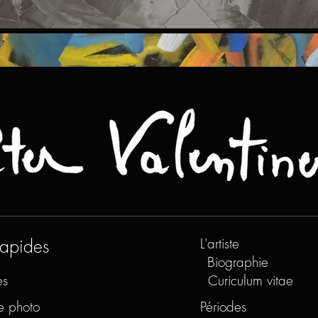
rapides
L'artiste
Biographie
es
Curiculum vitae
e photo
Périodes