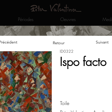
Périodes
Oeuvres
Medi
Précédent
Suivant
Retour
ID0322
Ispo facto
Toile