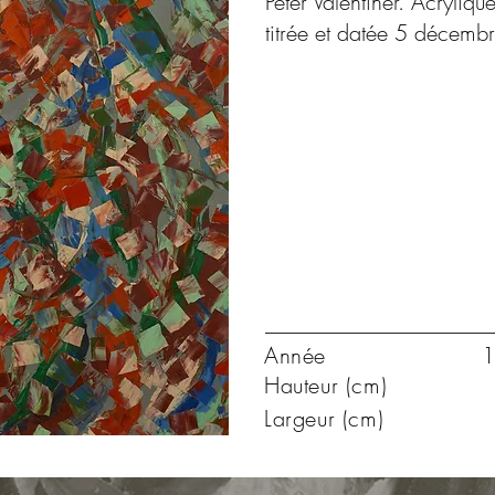
Peter Valentiner. Acryliqu
titrée et datée 5 décem
Année
1
Hauteur (cm)
Largeur (cm)