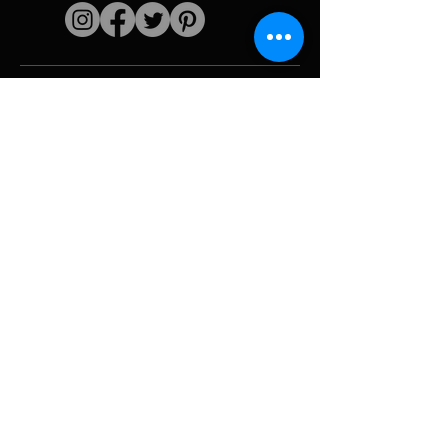
Liens rapides
L'artiste
Biographie
Curiculum vitae
Oeuvres
Périodes
Galerie photo
Collages &
iconographies
Ressources &
politiques
medias
Camouflage
Découpage report
Hurricane