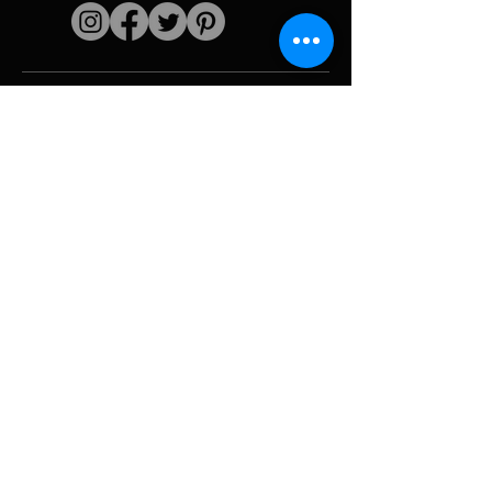
Liens rapides
L'artiste
Biographie
Curiculum vitae
Oeuvres
Périodes
Galerie photo
Collages &
iconographies
Ressources &
politiques
medias
Camouflage
Découpage report
Hurricane