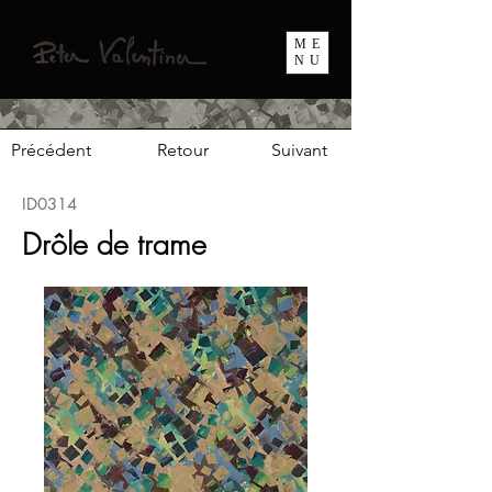
ME
NU
Précédent
Retour
Suivant
ID0314
Drôle de trame