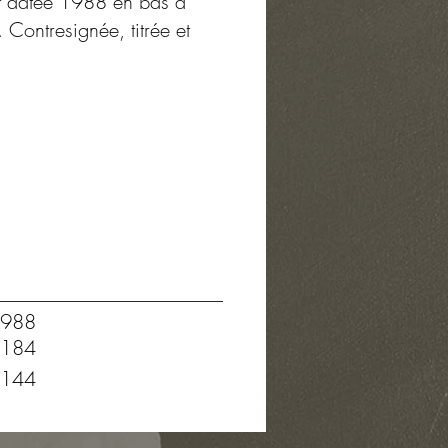
 et datée 1988 en bas à
. Contresignée, titrée et
988
184
144