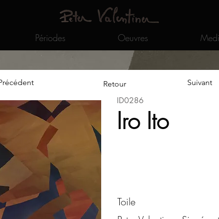
Périodes
Oeuvres
Medi
Précédent
Suivant
Retour
ID0286
Iro Ito
Toile