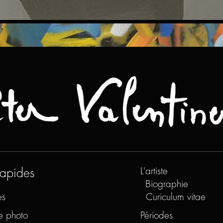
rapides
L'artiste
Biographie
es
Curiculum vitae
e photo
Périodes