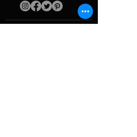
Liens rapides
L'artiste
Biographie
Curiculum vitae
Oeuvres
Périodes
Galerie photo
Collages &
iconographies
Ressources &
politiques
medias
Camouflage
Découpage report
Hurricane