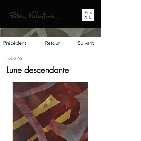
ME
NU
Précédent
Retour
Suivant
ID0276
Lune descendante