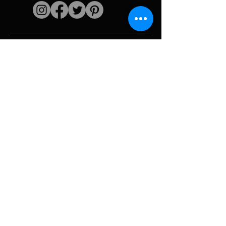
Liens rapides
L'artiste
Biographie
Curiculum vitae
Oeuvres
Périodes
Galerie photo
Collages &
iconographies
Ressources &
politiques
medias
Camouflage
Découpage report
Hurricane