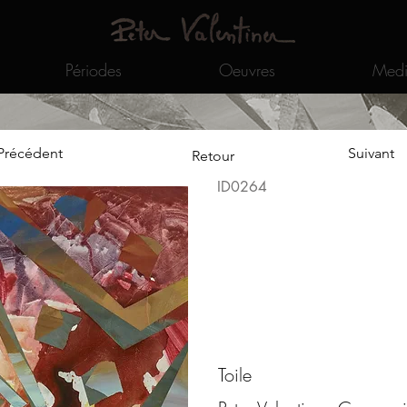
Périodes
Oeuvres
Medi
Précédent
Suivant
Retour
ID0264
Toile