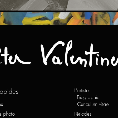
rapides
L'artiste
Biographie
es
Curiculum vitae
e photo
Périodes