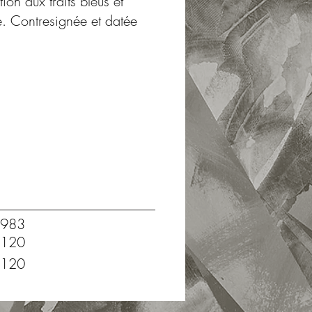
ion aux traits bleus et
le. Contresignée et datée
983
120
120