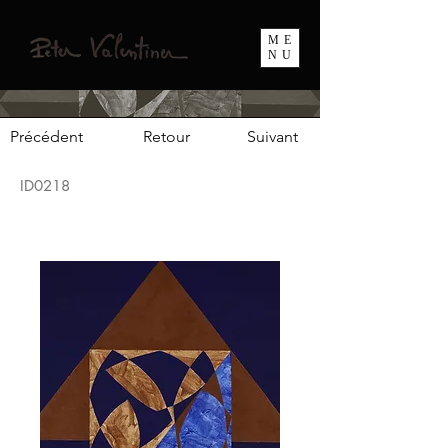
ME
NU
Précédent
Retour
Suivant
ID0218