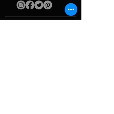
Liens rapides
L'artiste
Biographie
Curiculum vitae
Oeuvres
Périodes
Galerie photo
Collages &
iconographies
Ressources &
politiques
medias
Camouflage
Découpage report
Hurricane