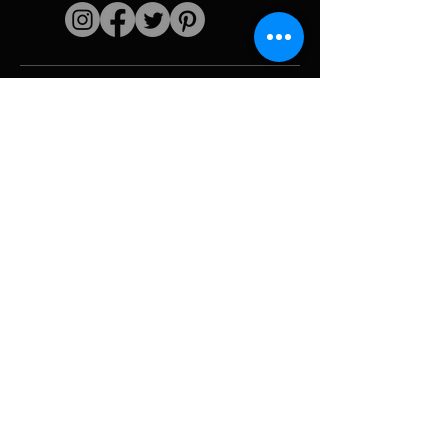
Liens rapides
L'artiste
Biographie
Curiculum vitae
Oeuvres
Périodes
Galerie photo
Collages &
iconographies
Ressources &
politiques
medias
Camouflage
Découpage report
Hurricane