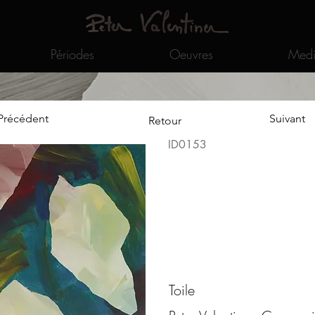
Périodes
Oeuvres
Medi
Précédent
Suivant
Retour
ID0153
Toile