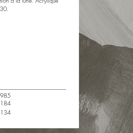
tion à la lune. Acrylique
 30.
985
184
134