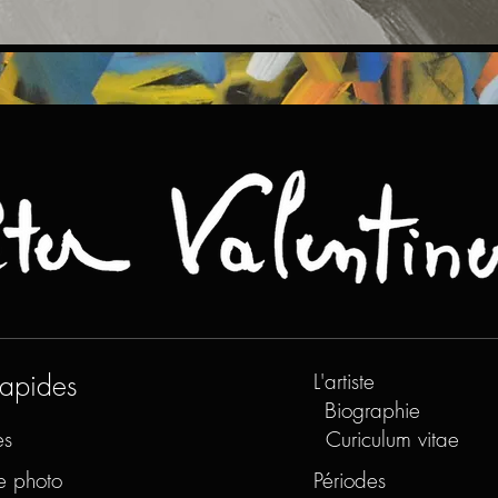
rapides
L'artiste
Biographie
es
Curiculum vitae
e photo
Périodes