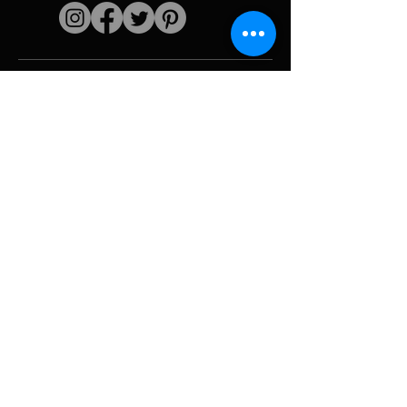
Liens rapides
L'artiste
Biographie
Curiculum vitae
Oeuvres
Périodes
Galerie photo
Collages &
iconographies
Ressources &
politiques
medias
Camouflage
Découpage report
Hurricane