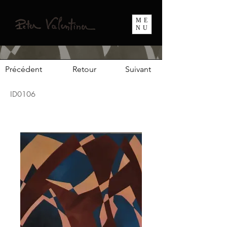
ME
NU
Précédent
Retour
Suivant
ID0106