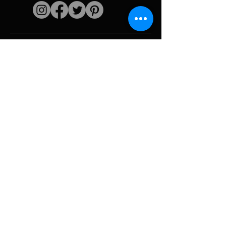
Liens rapides
L'artiste
Biographie
Curiculum vitae
Oeuvres
Périodes
Galerie photo
Collages &
iconographies
Ressources &
politiques
medias
Camouflage
Découpage report
Hurricane