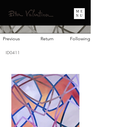
ME
NU
Previous
Return
Following
ID0411