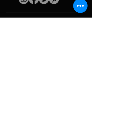
Quick links
The artist
Biography
Resume
works
Periods
Photo gallery
Political collages &
iconography
Resources &
media
Camouflage
Report breakdown
Hurricane
Tools