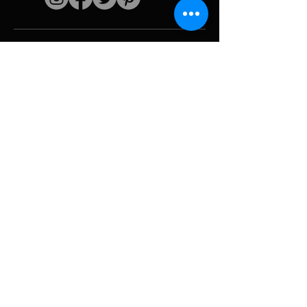
Quick links
The artist
Biography
Resume
works
Periods
Photo gallery
Political collages &
iconography
Resources &
media
Camouflage
Report breakdown
Hurricane
Tools