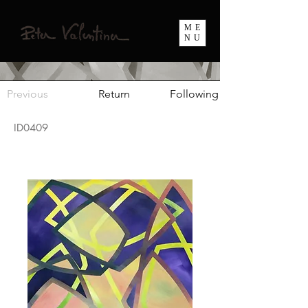
ME
NU
Previous
Return
Following
ID0409