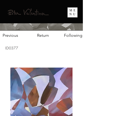
ME
NU
Previous
Return
Following
ID0377