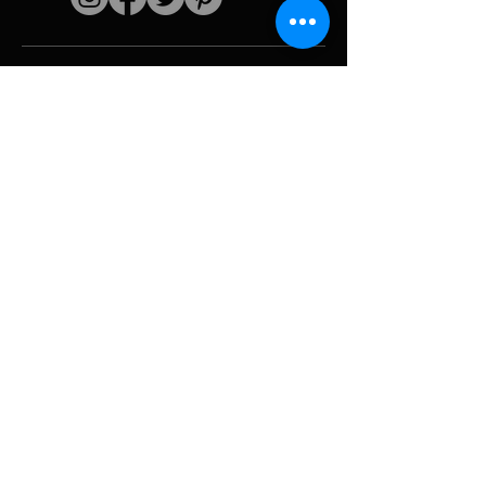
Quick links
The artist
Biography
Resume
works
Periods
Photo gallery
Political collages &
iconography
Resources &
media
Camouflage
Report breakdown
Hurricane
Tools