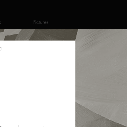
a
Pictures
g