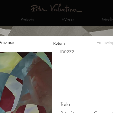
Periods
Works
Medi
Previous
Followin
Return
ID0272
Toile