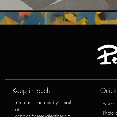
Keep in touch
Quick 
You can reach us by email
works
at
Photo 
contact@petervalentiner.art