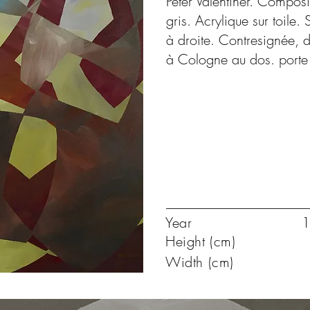
Peter Valentiner. Compos
gris. Acrylique sur toile
à droite. Contresignée, 
à Cologne au dos. porte
Year
1
Height (cm)
Width (cm)