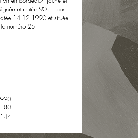
ition en bordeaux, jaune et
. Signée et datée 90 en bas
datée 14 12 1990 et située
 le numéro 25.
990
180
144