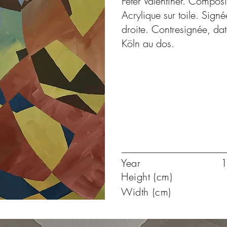
Peter Valentiner. Composi
Acrylique sur toile. Sign
droite. Contresignée, da
Köln au dos.
Year
1
Height (cm)
Width (cm)