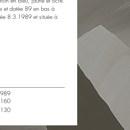
tion en bleu, jaune et ocre.
ée et datée 89 en bas à
tée 8.3.1989 et située à
989
160
130