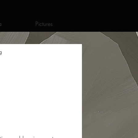
a
Pictures
g