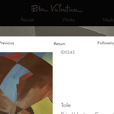
Periods
Works
Medi
Previous
Followin
Return
ID0245
Toile