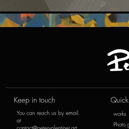
Keep in touch
Quick 
You can reach us by email
works
at
Photo 
contact@petervalentiner.art