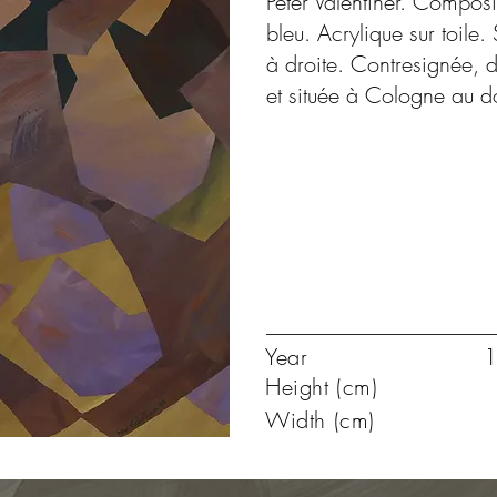
Peter Valentiner. Compos
bleu. Acrylique sur toile
à droite. Contresignée,
et située à Cologne au d
Year
1
Height (cm)
Width (cm)