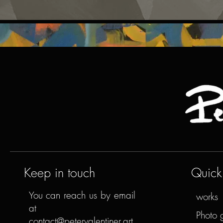
Keep in touch
Quick 
You can reach us by email
works
at
Photo 
contact@petervalentiner.art