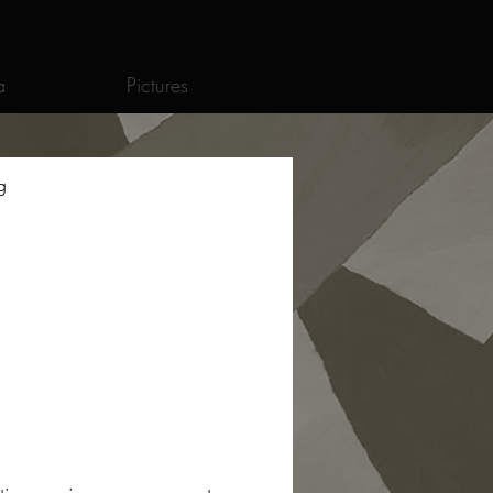
a
Pictures
g