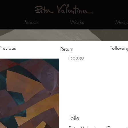
Periods
Works
Medi
Previous
Followin
Return
ID0239
Toile