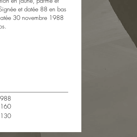
ition en jaune, parme et
. Signée et datée 88 en bas
 datée 30 novembre 1988
os.
988
160
130