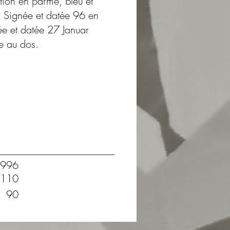
tion en parme, bleu et
e. Signée et datée 96 en
ée et datée 27 Januar
e au dos.
996
110
90