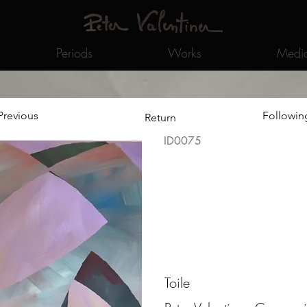
Periods
Works
Medi
Previous
Followin
Return
ID0075
Toile