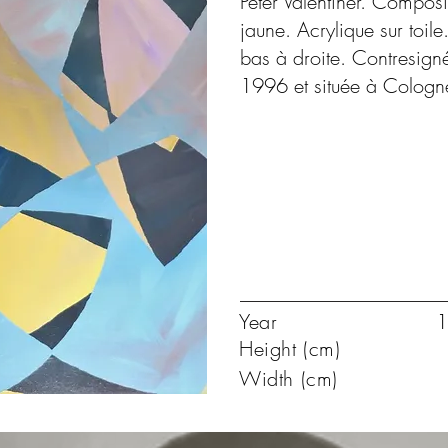
Peter Valentiner. Composi
jaune. Acrylique sur toil
bas à droite. Contresign
1996 et située à Cologn
Year
1
Height (cm)
Width (cm)