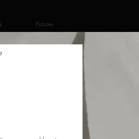
a
Pictures
g