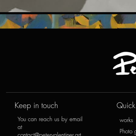
Keep in touch
Quick 
You can reach us by email
works
at
Photo 
contact@petervalentiner.art