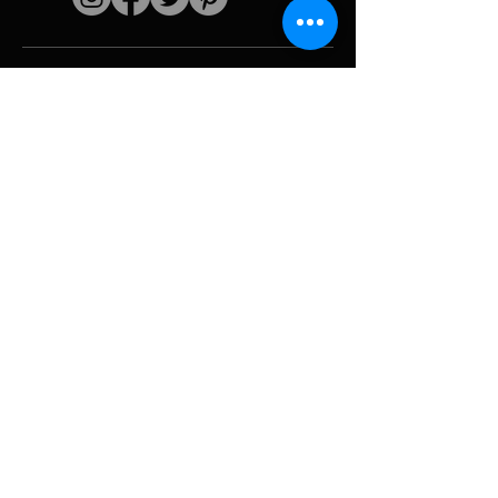
Quick links
The artist
Biography
Resume
works
Periods
Photo gallery
Political collages &
iconography
Resources &
media
Camouflage
Report breakdown
Hurricane
Tools