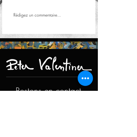
Rédigez un commentaire...
Restons en contact
Vous pouvez nous joindre par mail à
l'adresse
contact@petervalentiner.art
Formulaire de contact