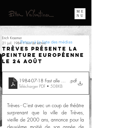
ME
NU
Erich Kraemer
Retour à la liste des médias
21 juil. 1984
1 min de lecture
Trèves présente la
peinture européenne
le 24 août
1984-07-18 Fast alle GroBen sind dabei
.pdf
Télécharger PDF • 508KB
Trèves - C'est avec un coup de théâtre 
surprenant que la ville de Trèves, 
vieille de 2000 ans, annonce pour la 
deuxième moitié de son année de 