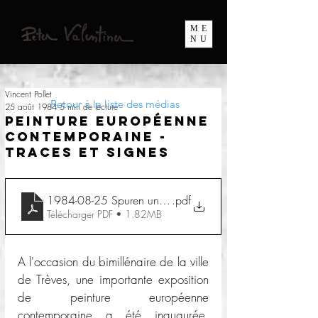
ME
NU
Vincent Pollet
Retour à la liste des médias
25 août 1984
5 min de lecture
Peinture européenne
contemporaine -
Traces et signes
1984-08-25 Spuren und Zeichen
.pdf
Télécharger PDF • 1.82MB
A l'occasion du bimillénaire de la ville 
de Trèves, une importante exposition 
de peinture européenne 
contemporaine a été inaugurée, 