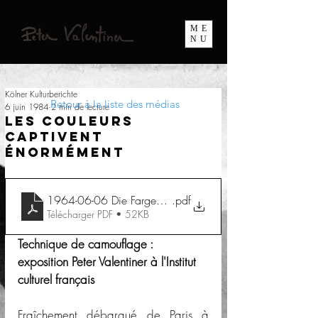
ME
NU
Kölner Kulturberichte
Retour à la liste des médias
6 juin 1984
2 min de lecture
Les couleurs
captivent
énormément
1964-06-06 Die Fargebung fesselt ungemein
.pdf
Télécharger PDF • 52KB
Technique de camouflage : 
exposition Peter Valentiner à l'Institut 
culturel français
Fraîchement débarqué de Paris à 