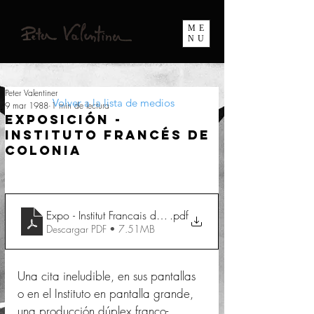
ME
NU
Peter Valentiner
Volver a la lista de medios
9 mar 1988
1 min de lectura
Exposición -
Instituto Francés de
Colonia
Expo - Institut Francais de Cologne 1988
.pdf
Descargar PDF • 7.51MB
Una cita ineludible, en sus pantallas 
o en el Instituto en pantalla grande, 
una producción dúplex franco-