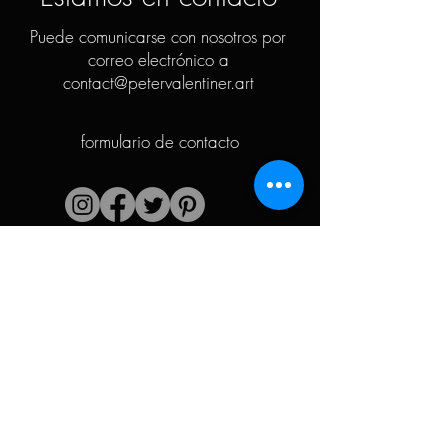
Puede comunicarse con nosotros por
correo electrónico a
contact@petervalentiner.art
formulario de contacto
Enlaces rápidos
El artista
Biografía
Currículum vitae
obras
Períodos
Galería de fotos